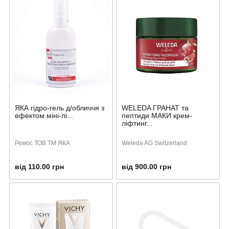
ЯКА гідро-гель д/обличчя з
WELEDA ГРАНАТ та
ефектом міні-лі...
пептиди МАКИ крем-
ліфтинг...
Ремос ТОВ ТМ ЯКА
Weleda AG Switzerland
від 110.00 грн
від 900.00 грн