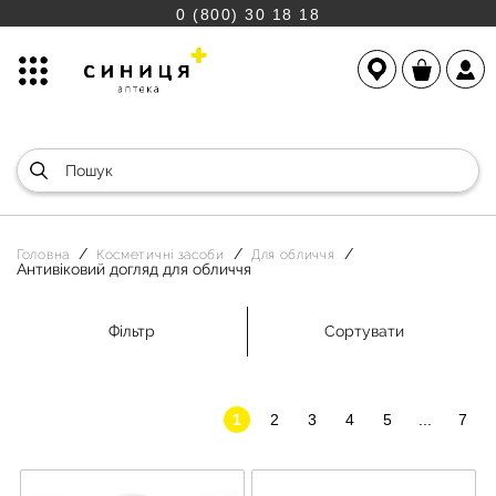
0 (800) 30 18 18
Головна
Косметичні засоби
Для обличчя
Антивіковий догляд для обличчя
Фільтр
Сортувати
1
2
3
4
5
...
7