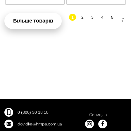
1
2
3
4
5
...
Більше товарів
7
0 (800) 30 18 18
Синиця в:
dovidka@hmpa.com.ua