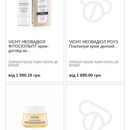
VICHY НЕОВАДІОЛ
VICHY НЕОВАДІОЛ РОУЗ
ФІТОСКУЛЬПТ крем-
Платиніум крем денний...
догляд ан...
Лабораторуар Індюстріель де
Лабораторуар Індюстріель де
ВИШИ
ВИШИ
від 1 500.10 грн
від 1 685.00 грн