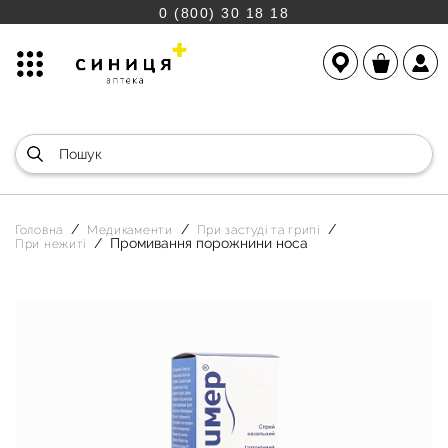
0 (800) 30 18 18
Головна
Медикаменти
При застуді та грипі
Промивання порожнини носа
При нежиті