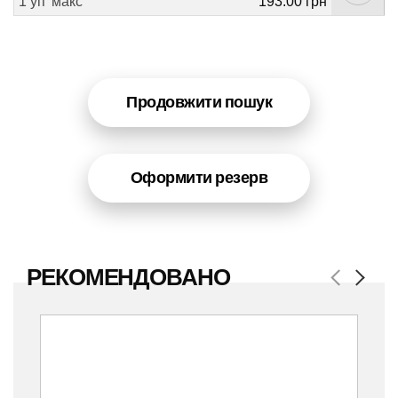
1 уп
макс
193.00 грн
Продовжити пошук
Оформити резерв
РЕКОМЕНДОВАНО
Previous
Next