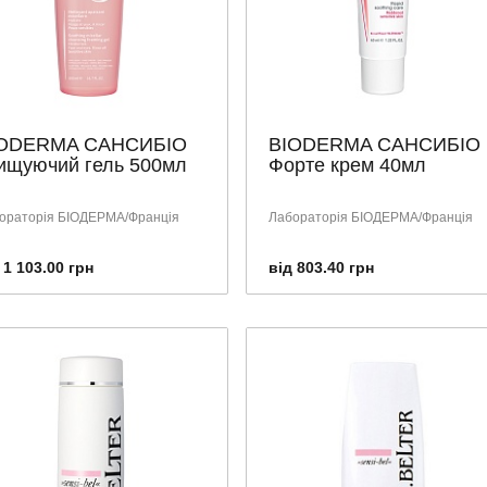
ODERMA САНСИБІО
BIODERMA САНСИБІО
ищуючий гель 500мл
Форте крем 40мл
ораторія БІОДЕРМА/Франція
Лабораторія БІОДЕРМА/Франція
 1 103.00 грн
від 803.40 грн