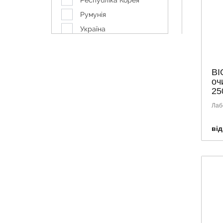
Республіка Корея
TOPICREM
Румунія
URIAGE
Україна
СТОП КУПЕРОЗ
Франція
ЯКА
BI
оч
25
Лаб
від