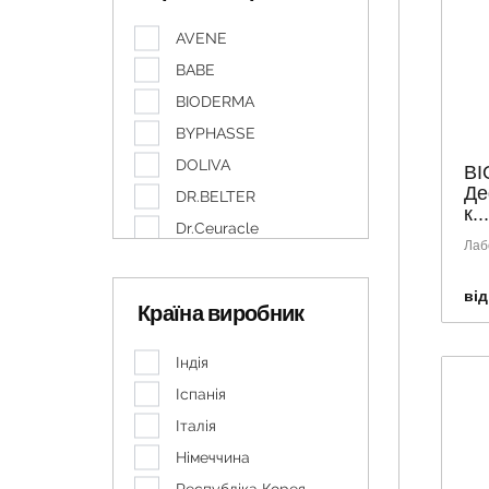
AVENE
BABE
BIODERMA
BYPHASSE
DOLIVA
BI
Де
DR.BELTER
к...
Dr.Ceuracle
Лаб
EUCERIN
IVATERM
від
Країна виробник
LA ROCHE-POSAY
NEEDLY
Індія
NOREVA
Іспанія
NUXE
Італія
RILASTIL
Німеччина
SVR