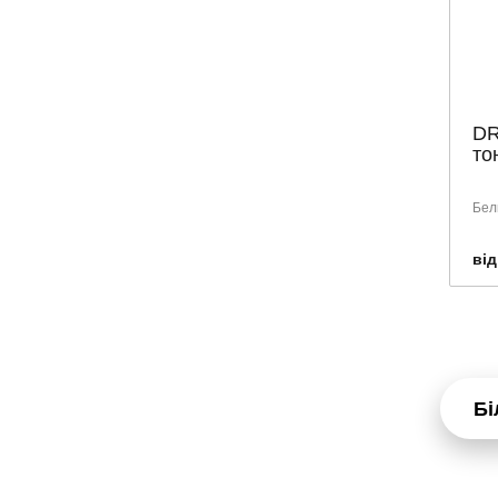
DR
то
Бел
від
Бі