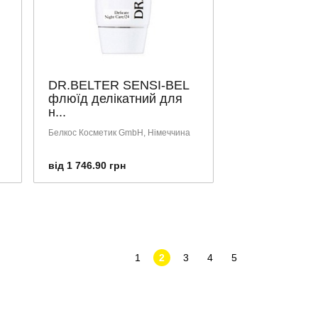
DR.BELTER SENSI-BEL
флюїд делікатний для
н...
Белкос Косметик GmbH, Німеччина
від 1 746.90 грн
1
2
3
4
5