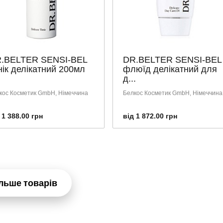
.BELTER SENSI-BEL
DR.BELTER SENSI-BEL
нік делікатний 200мл
флюїд делікатний для
д...
кос Косметик GmbH, Німеччина
Белкос Косметик GmbH, Німеччина
 1 388.00 грн
від 1 872.00 грн
льше товарів