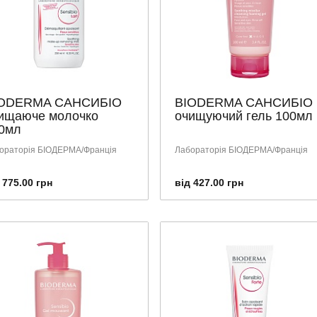
ODERMA САНСИБІО
BIODERMA САНСИБІО
ищаюче молочко
очищуючий гель 100мл
0мл
ораторія БІОДЕРМА/Франція
Лабораторія БІОДЕРМА/Франція
 775.00 грн
від 427.00 грн