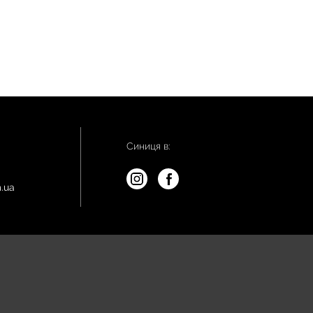
Синиця в:
.ua