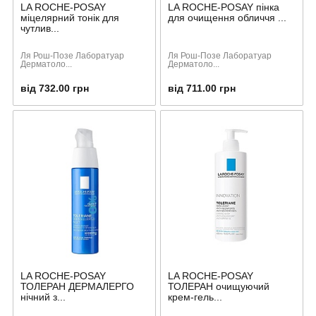
LA ROCHE-POSAY
LA ROCHE-POSAY пінка
міцелярний тонік для
для очищення обличчя ...
чутлив...
Ля Рош-Позе Лаборатуар
Ля Рош-Позе Лаборатуар
Дерматоло...
Дерматоло...
від 732.00 грн
від 711.00 грн
LA ROCHE-POSAY
LA ROCHE-POSAY
ТОЛЕРАН ДЕРМАЛЕРГО
ТОЛЕРАН очищуючий
нічний з...
крем-гель...