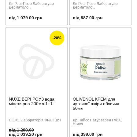
Ля Рош-Позе Лаборатуар
Ля Рош-Позе Лаборатуар
Дерматоло...
Дерматоло...
від 1 079.00 грн
від 887.00 грн
-20%
NUXE ВЕРІ РОУЗ вода
OLIVENOL КРЕМ для
міцелярна 200мл 1+1
чутливої шкіри обличчя
50мл
НЮКС Лабораторія ФРАНЦІЯ
Др. Тайсс Натурварен ГмбХ,
Німеч...
від 1 299.00
від 1 039.20 грн
від 399.00 грн