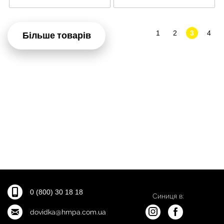
1
2
3
4
Більше товарів
0 (800) 30 18 18
Синиця в:
dovidka@hmpa.com.ua