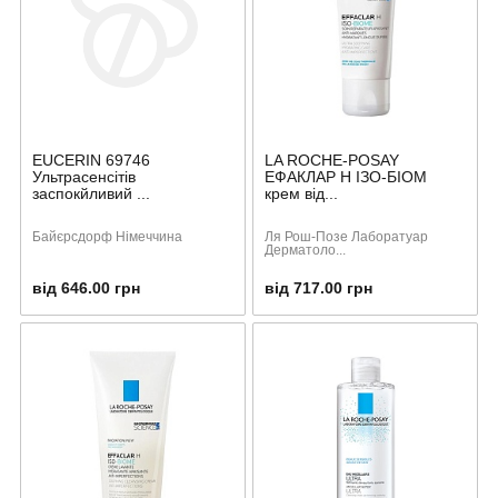
EUCERIN 69746
LA ROCHE-POSAY
Ультрасенсітів
ЕФАКЛАР Н ІЗО-БІОМ
заспокйливий ...
крем від...
Байєрсдорф Німеччина
Ля Рош-Позе Лаборатуар
Дерматоло...
від 646.00 грн
від 717.00 грн