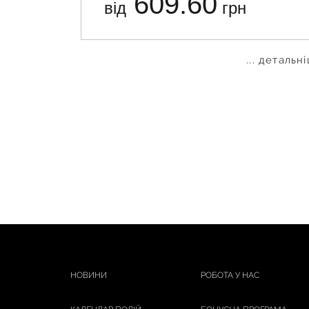
609.60
від
грн
... детальн
НОВИНИ
РОБОТА У НАС