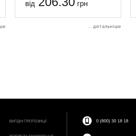
206.30
від
грн
іше
... детальніше
0 (800) 30 18 18
ВИГІДНІ ПРОПОЗИЦІЇ