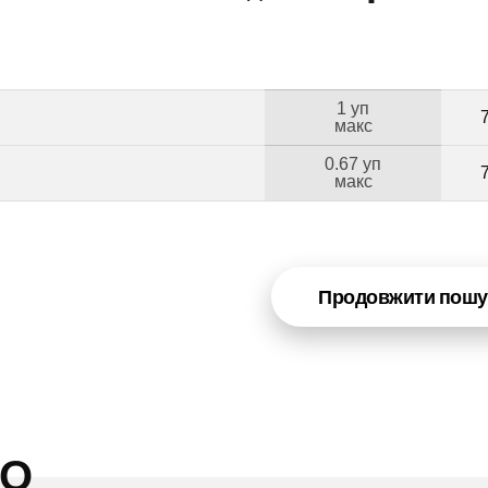
1 уп
макс
0.67 уп
макс
Продовжити пошу
НО