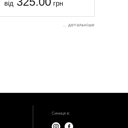
325.00
від
грн
від
... детальніше
Синиця в: