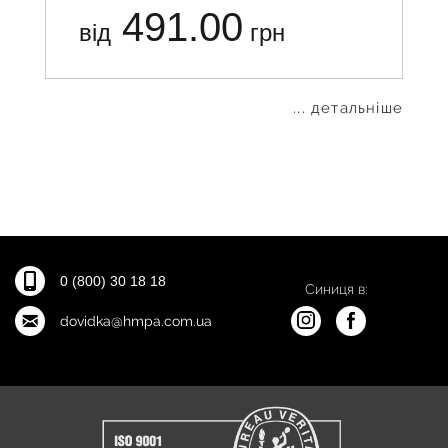
491.00
від
грн
... детальніше
0 (800) 30 18 18
Синиця в:
dovidka@hmpa.com.ua