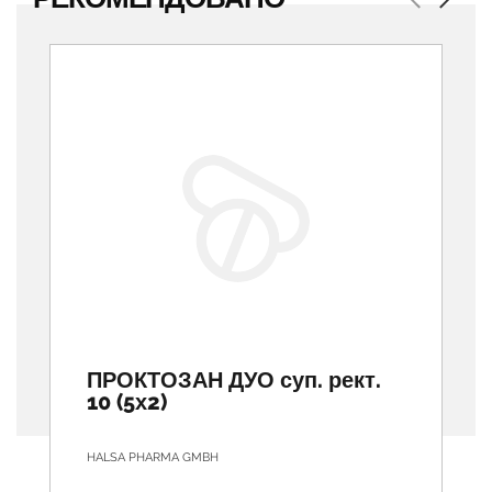
Previous
Next
ПРОКТОЗАН ДУО суп. рект.
10 (5х2)
HALSA PHARMA GMBH