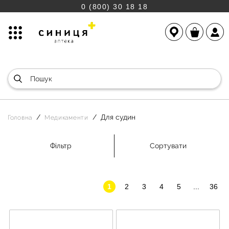
0 (800) 30 18 18
Для судин
Головна
Медикаменти
Фільтр
Сортувати
1
2
3
4
5
...
36