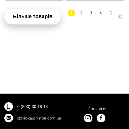
1
2
3
4
5
...
Більше товарів
36
0 (800) 30 18 18
Синиця в:
dovidka@hmpa.com.ua