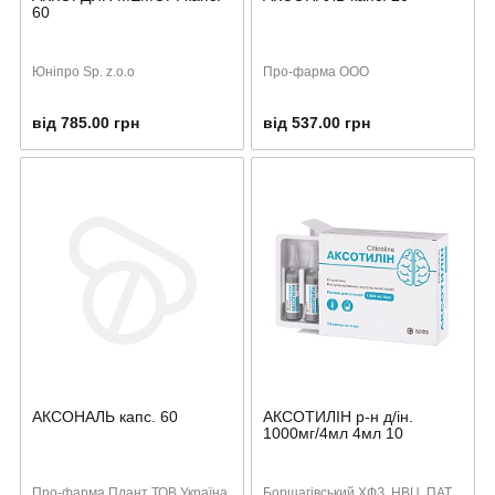
60
Юніпро Sp. z.o.o
Про-фарма ООО
від 785.00 грн
від 537.00 грн
АКСОНАЛЬ капс. 60
АКСОТИЛІН р-н д/ін.
1000мг/4мл 4мл 10
Про-фарма Плант ТОВ Україна
Борщагівський ХФЗ, НВЦ, ПАТ,