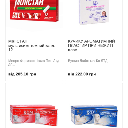
МІЛІСТАН
КУЧИКУ АРОМАТИЧНИЙ
мультисимптомний капл.
ПЛАСТИР ПРИ НЕЖИТІ
12
плас...
Мепро Фармасютікалз Пвт. Лтд.
Вушин Лаботтач Ко ЛТД
дл...
від 205.10 грн
від 222.00 грн