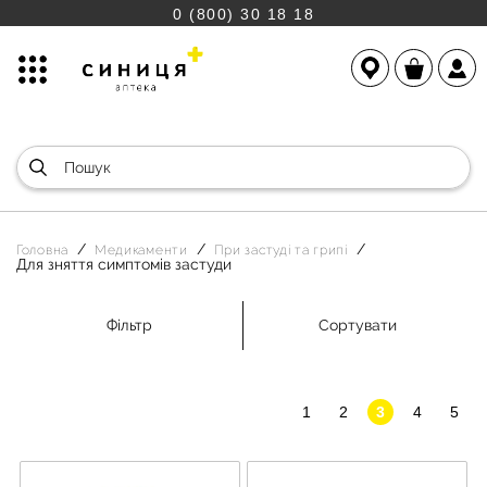
0 (800) 30 18 18
Головна
Медикаменти
При застуді та грипі
Для зняття симптомів застуди
Фільтр
Сортувати
1
2
3
4
5