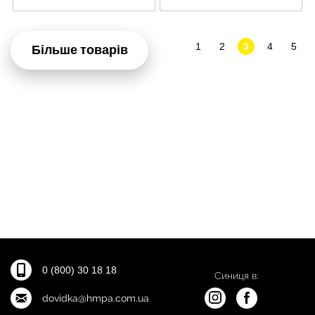
1
2
3
4
5
Більше товарів
0 (800) 30 18 18
Синиця в:
dovidka@hmpa.com.ua