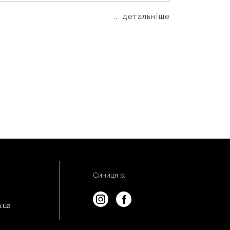
... детальніше
Синиця в:
.ua