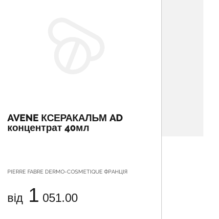
AVENE КСЕРАКАЛЬМ AD
EUCE
концентрат 40мл
63614
атоп
PIERRE FABRE DERMO-COSMETIQUE ФРАНЦІЯ
БАЙЄРСДО
1
від
051.00
від