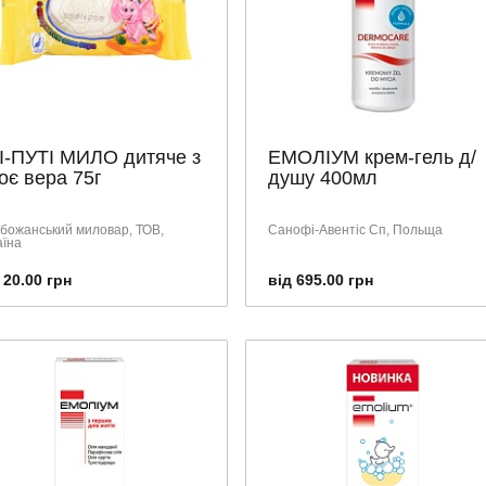
І-ПУТІ МИЛО дитяче з
ЕМОЛІУМ крем-гель д/
оє вера 75г
душу 400мл
божанський миловар, ТОВ,
Санофі-Авентіс Сп, Польща
аїна
 20.00 грн
від 695.00 грн