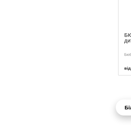
Б
ди
Бюб
від
Бі