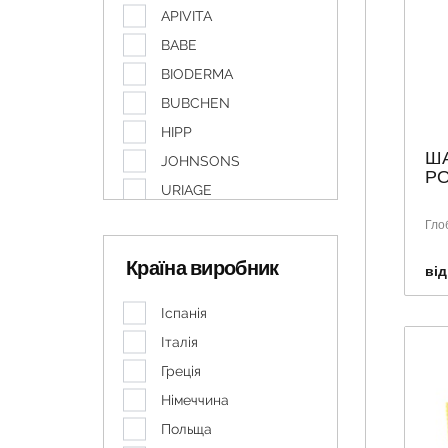
APIVITA
BABE
BIODERMA
BUBCHEN
HIPP
ША
JOHNSONS
P
URIAGE
UTI-PUTI
Гло
WELEDA
Країна виробник
від
ЕМОЛІУМ
Іспанія
Італія
Греція
Німеччина
Польща