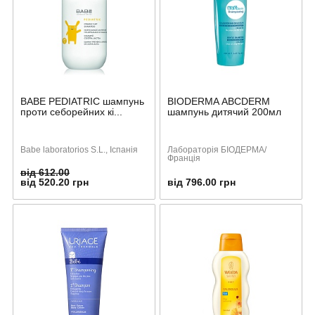
BABE PEDIATRIC шампунь
BIODERMA АBCDERM
проти себорейних кі...
шампунь дитячий 200мл
Babe laboratorios S.L., Іспанія
Лабораторія БІОДЕРМА/
Франція
від 612.00
від 520.20 грн
від 796.00 грн