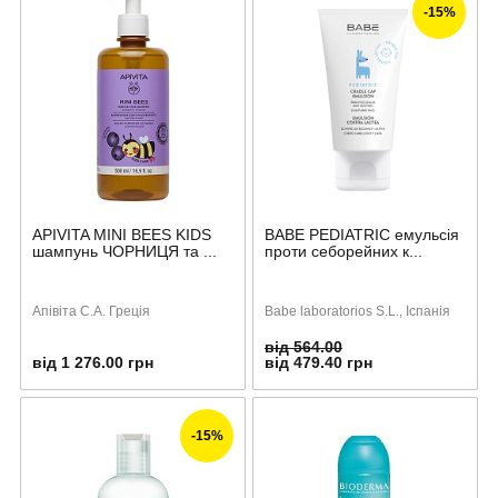
-15%
APIVITA MINI BEES KIDS
BABE PEDIATRIC емульсія
шампунь ЧОРНИЦЯ та ...
проти себорейних к...
Апівіта С.А. Греція
Babe laboratorios S.L., Іспанія
від 564.00
від 1 276.00 грн
від 479.40 грн
-15%