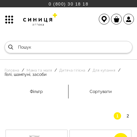
0 (800) 30 18 18
Головна
Мама та маля
Дитяча гігієна
Для купання
Гелі, шампуні, засоби
Фільтр
Сортувати
1
2