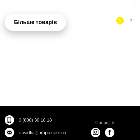
1
2
Більше товарів
0 (800) 30 18 18
Синиця в:
dovidka@hmpa.com.ua