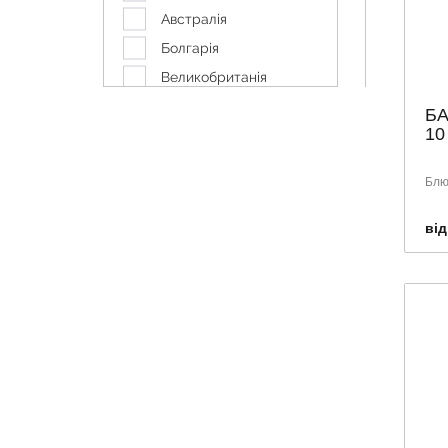
Австралія
Болгарія
Великобританія
Данія
БА
10
Канада
Корея
Блю
Німеччина
Польща
від
Румунія
Словенія
США
Тайланд
Туреччина
Україна
Франція