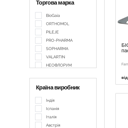
Торгова марка
BioGaia
ORTHOMOL
PILEJE
PRO-PHARMA
БІ
SOPHARMA
па
VALARTIN
Farm
НЕОФЛОРУМ
СУБАЛІН
від
ФАРМАК
Країна виробник
Індія
Іспанія
Італія
Австрія