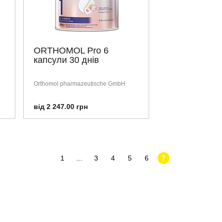
ORTHOMOL Pro 6
капсули 30 днів
Orthomol pharmazeutische GmbH
від 2 247.00 грн
1
...
3
4
5
6
7