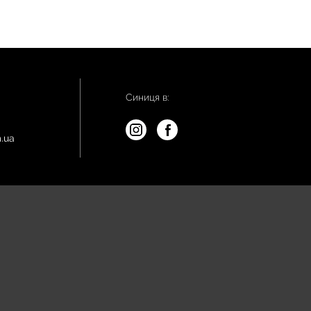
Синиця в:
.ua