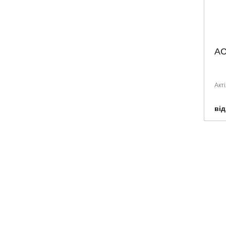
Чеська Республіка
Швейцарія
Швеція
АС
Акт
від