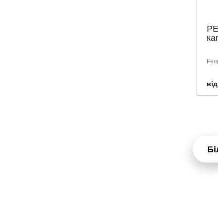
РЕ
ка
Реп
від
Бі