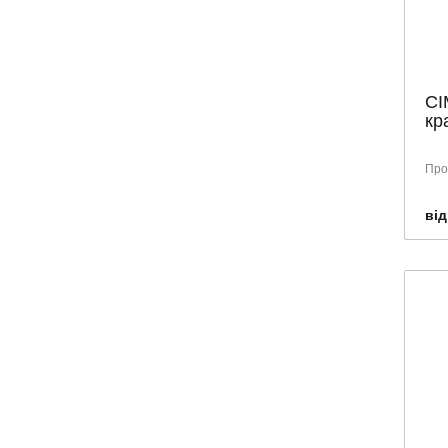
Чеська Республіка
Швейцарія
Швеція
СІ
кр
Проб
від