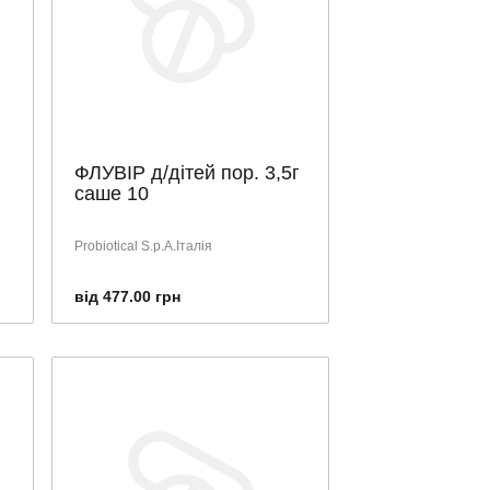
ФЛУВІР д/дітей пор. 3,5г
саше 10
Probiotical S.p.A.Італія
від 477.00 грн