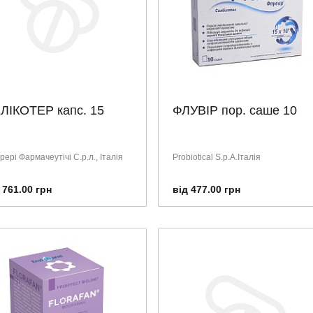
ЛІКОТЕР капс. 15
ФЛУВІР пор. саше 10
ері Фармачеутічі С.р.л., Італія
Probiotical S.p.A.Італія
 761.00 грн
від 477.00 грн