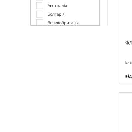
Австралія
Болгарія
Великобританія
Данія
Канада
ФЛ
Корея
Німеччина
Енз
Польща
Румунія
від
Словенія
США
Тайланд
Туреччина
Україна
Франція