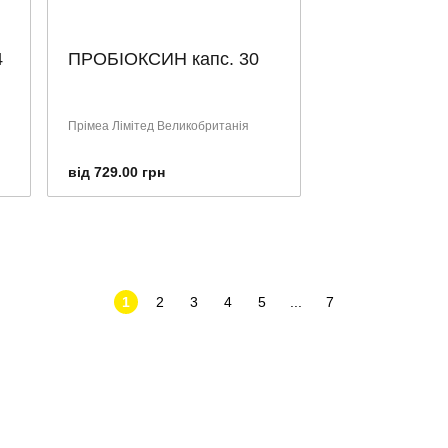
4
ПРОБІОКСИН капс. 30
Прімеа Лімітед Великобританія
від 729.00 грн
1
2
3
4
5
...
7