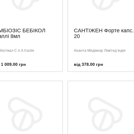
МБІОЗІС БЕБІКОЛ
САНТІЖЕН Форте капс.
аплі 8мл
20
іотікал С.п.А.Італія
Ананта Медікеар Лімітед Індія
 1 009.00 грн
від 378.00 грн