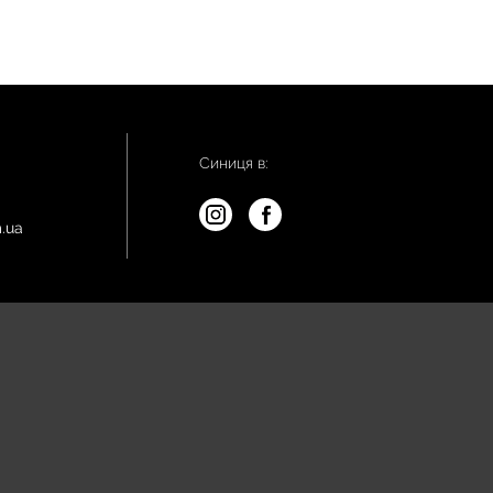
Синиця в:
.ua