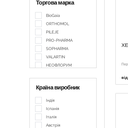
Торгова марка
BioGaia
ORTHOMOL
PILEJE
PRO-PHARMA
ХЕ
SOPHARMA
VALARTIN
Перр
НЕОФЛОРУМ
СУБАЛІН
від
ФАРМАК
Країна виробник
Індія
Іспанія
Італія
Австрія