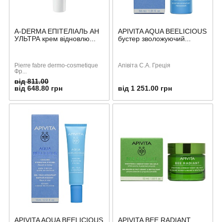
A-DERMA ЕПІТЕЛІАЛЬ АН
APIVITA AQUA BEELICIOUS
УЛЬТРА крем відновлю...
бустер зволожуючий...
Pierre fabre dermo-cosmetique
Апівіта С.А. Греція
Фр...
від 811.00
від 648.80 грн
від 1 251.00 грн
APIVITA AQUA BEELICIOUS
APIVITA BEE RADIANT