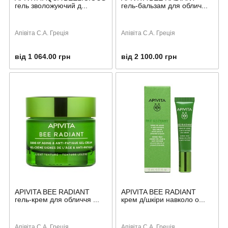
гель зволожуючий д...
гель-бальзам для облич...
Апівіта С.А. Греція
Апівіта С.А. Греція
від 1 064.00 грн
від 2 100.00 грн
APIVITA BEE RADIANT
APIVITA BEE RADIANT
гель-крем для обличчя ...
крем д/шкіри навколо о...
Апівіта С.А. Греція
Апівіта С.А. Греція