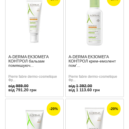
A-DERMA ЕКЗОМЕГА
A-DERMA ЕКЗОМЕГА
КОНТРОЛ бальзам
КОНТРОЛ крем-емолент
помякшуюч...
пом'...
Pierre fabre dermo-cosmetique
Pierre fabre dermo-cosmetique
Фр...
Фр...
від 989.00
від 1 392.00
від 791.20 грн
від 1 113.60 грн
-20%
-20%