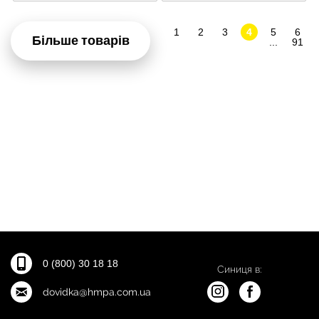
1
2
3
4
5
6
Більше товарів
...
91
0 (800) 30 18 18
Синиця в:
dovidka@hmpa.com.ua