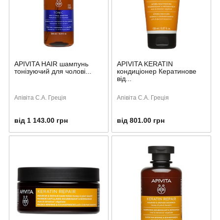
APIVITA HAIR шампунь
APIVITA KERATIN
тонізуючий для чолові...
кондиціонер Кератинове
від...
Апівіта С.А. Греція
Апівіта С.А. Греція
від 1 143.00 грн
від 801.00 грн