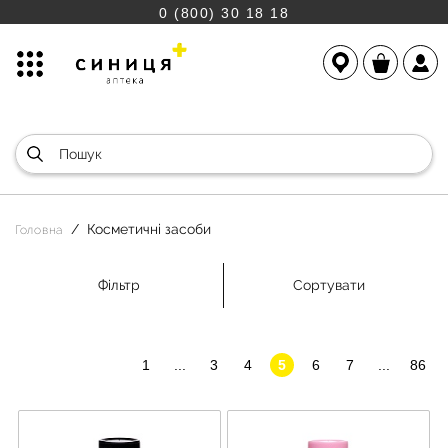
0 (800) 30 18 18
Косметичні засоби
Головна
Фільтр
Сортувати
1
...
3
4
5
6
7
...
86