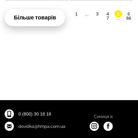
1
...
3
4
5
6
Більше товарів
7
...
86
0 (800) 30 18 18
Синиця в:
dovidka@hmpa.com.ua