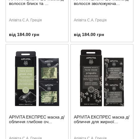
волосся блиск та ...
волосся зволожуюча...
Апівіта С.А. Греція
Апівіта С.А. Греція
від 184.00 грн
від 184.00 грн
APIVITA ЕКСПРЕС маска д/
APIVITA ЕКСПРЕС маска д/
обличчя глибоке оч...
обличчя для жирної...
Апівіта С.А. Греція
Апівіта С.А. Греція