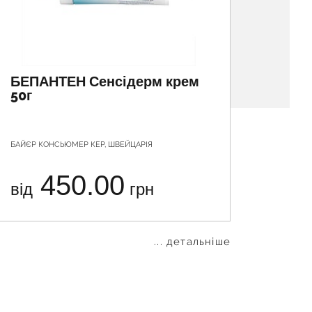
БЕПАНТЕН Сенсідерм крем
БЕПА
50г
БАЙЄР КОНСЬЮМЕР КЕР, ШВЕЙЦАРІЯ
ГП ГРЕНЗ
КОНСЬЮМ
450.00
від
грн
від
... детальніше