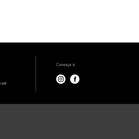
Синиця в:
.ua