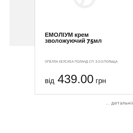
ЕМОЛІУМ крем
зволожуючий 75мл
ОПЕЛЛА ХЕЛСКЕА ПОЛАНД СП. З.О.О.ПОЛЬЩА
439.00
від
грн
... детальн