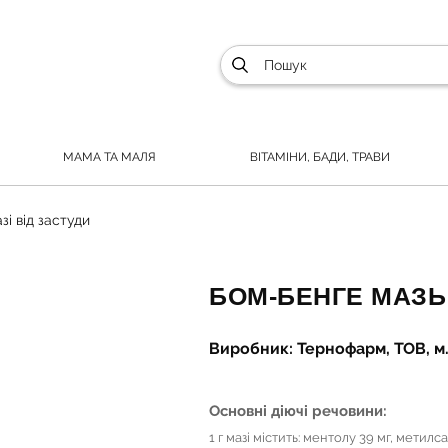
МАМА ТА МАЛЯ
ВІТАМІНИ, БАДИ, ТРАВИ
зі від застуди
БОМ-БЕНГЕ МАЗЬ 
Виробник: Тернофарм, ТОВ, м.
Основні діючі речовини:
1 г мазі містить: ментолу 39 мг, метилс