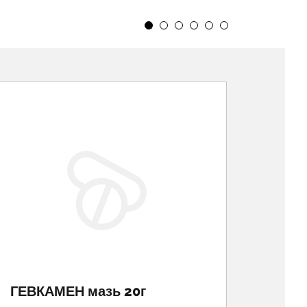
ГЕВКАМЕН мазь 20г
PEDI
заст