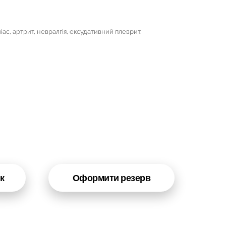
іас, артрит, невралгія, ексудативний плеврит.
к
Оформити резерв