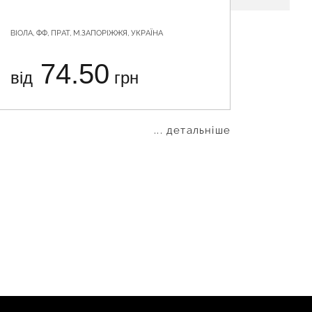
ВІОЛА, ФФ, ПРАТ, М.ЗАПОРІЖЖЯ, УКРАЇНА
ЛАБОРАТО
74.50
від
грн
від
... детальніше