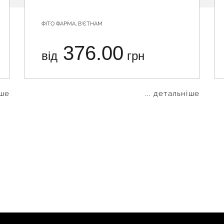
ФІТО ФАРМА, В'ЄТНАМ
376.00
від
грн
іше
... детальніше