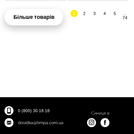
1
2
3
4
5
...
Більше товарів
74
0 (800) 30 18 18
Синиця в:
dovidka@hmpa.com.ua