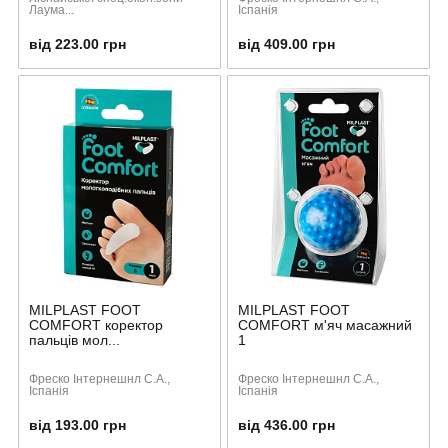
Лаума...
Іспанія
від 223.00 грн
від 409.00 грн
MILPLAST FOOT
MILPLAST FOOT
COMFORT коректор
COMFORT м'яч масажний
пальців мол...
1
Фреско Інтернешнл С.А.,
Фреско Інтернешнл С.А.,
Іспанія
Іспанія
від 193.00 грн
від 436.00 грн