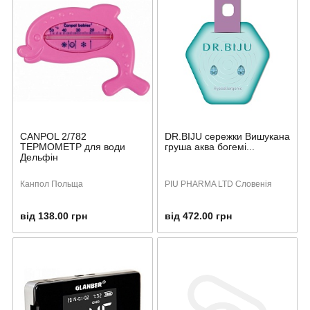
CANPOL 2/782
DR.BIJU сережки Вишукана
ТЕРМОМЕТР для води
груша аква богемі...
Дельфін
Канпол Польща
PIU PHARMA LTD Словенія
від 138.00 грн
від 472.00 грн