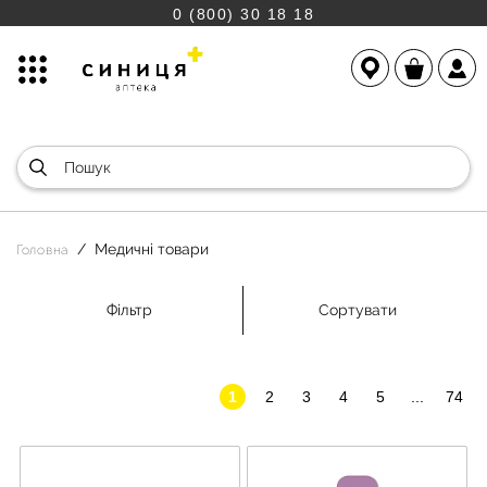
0 (800) 30 18 18
Медичні товари
Головна
Фільтр
Сортувати
1
2
3
4
5
...
74