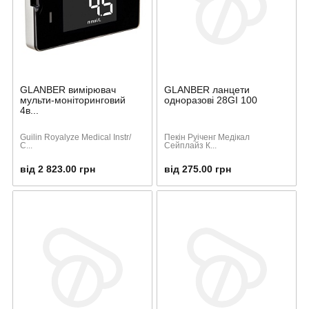
GLANBER вимірювач
GLANBER ланцети
мульти-моніторинговий
одноразові 28GI 100
4в...
Guilin Royalyze Medical Instr/
Пекін Руіченг Медікал
C...
Сейплайз К...
від 2 823.00 грн
від 275.00 грн