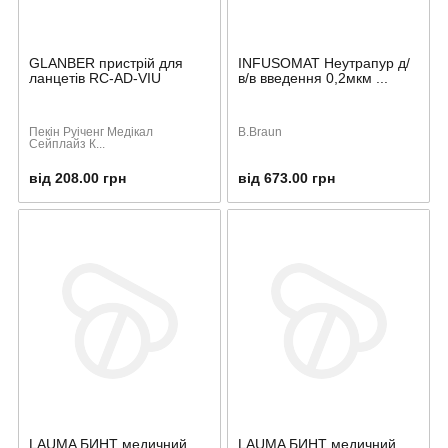
GLANBER пристрій для
INFUSOMAT Неутрапур д/
ланцетів RC-AD-VIU
в/в введення 0,2мкм ...
Пекін Руіченг Медікал
B.Braun
Сейплайз К...
від 208.00 грн
від 673.00 грн
LAUMA БИНТ медичний,
LAUMA БИНТ медичний,