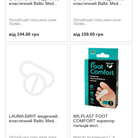
еластичний Baltic Med...
еластичний Baltic Med...
Лієпайської спец.екон.зони
Лієпайської спец.екон.зони
Лаума...
Лаума...
від 144.00 грн
від 159.00 грн
LAUMA БИНТ медичний,
MILPLAST FOOT
еластичний Baltic Med...
COMFORT коректор
пальців мол...
Лієпайської спец.екон.зони
Фреско Інтернешнл С.А.,