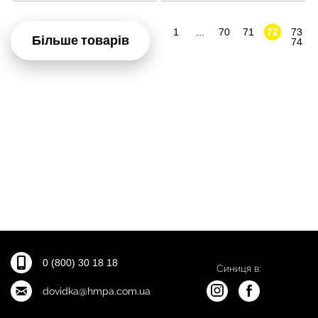
1
...
70
71
72
73
Більше товарів
74
0 (800) 30 18 18
Синиця в:
dovidka@hmpa.com.ua