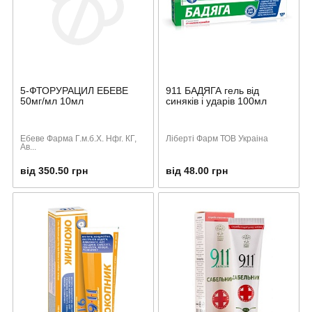
5-ФТОРУРАЦИЛ ЕБЕВЕ
911 БАДЯГА гель від
50мг/мл 10мл
синяків і ударів 100мл
Ебеве Фарма Г.м.б.Х. Нфг. КГ,
Ліберті Фарм ТОВ Украіна
Ав...
від 350.50 грн
від 48.00 грн