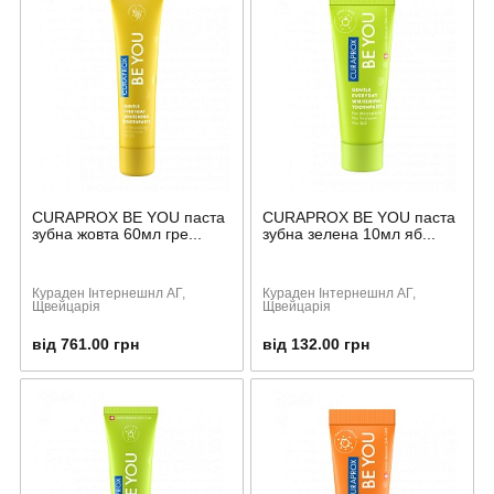
CURAPROX BE YOU паста
CURAPROX BE YOU паста
зубна жовта 60мл гре...
зубна зелена 10мл яб...
Кураден Інтернешнл АГ,
Кураден Інтернешнл АГ,
Щвейцарія
Щвейцарія
від 761.00 грн
від 132.00 грн