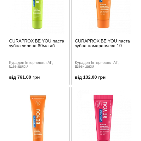
CURAPROX BE YOU паста
CURAPROX BE YOU паста
зубна зелена 60мл яб...
зубна помаранчева 10...
Кураден Інтернешнл АГ,
Кураден Інтернешнл АГ,
Щвейцарія
Щвейцарія
від 761.00 грн
від 132.00 грн