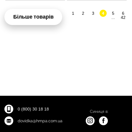
1
2
3
4
5
6
Більше товарів
...
42
0 (800) 30 18 18
Синиця в:
dovidka@hmpa.com.ua