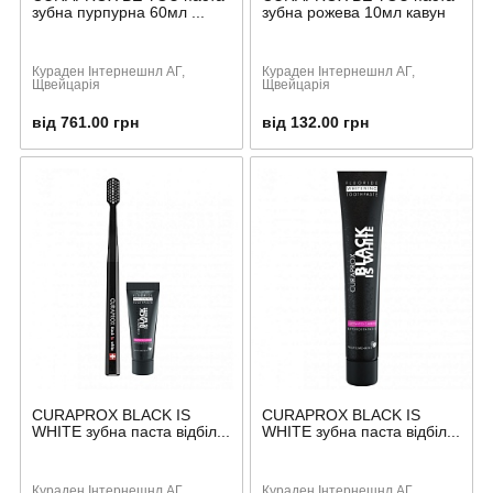
зубна пурпурна 60мл ...
зубна рожева 10мл кавун
Кураден Інтернешнл АГ,
Кураден Інтернешнл АГ,
Щвейцарія
Щвейцарія
від 761.00 грн
від 132.00 грн
CURAPROX BLACK IS
CURAPROX BLACK IS
WHITE зубна паста відбіл...
WHITE зубна паста відбіл...
Кураден Інтернешнл АГ,
Кураден Інтернешнл АГ,