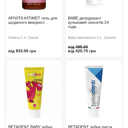
APIVITA ІНТІМЕТ гель для
BABE дезодорант
щоденого використ...
кульковий сенсетів 24
годи...
Апівіта С.А. Греція
Babe laboratorios S.L., Іспанія
від 495.00
від 933.00 грн
від 420.75 грн
BETADENT BABY зубна
BETADENT зубна паста