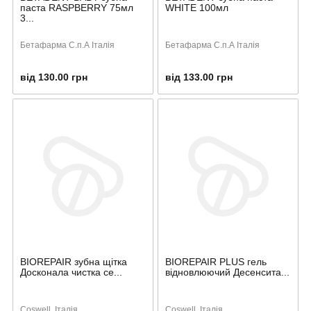
паста RASPBERRY 75мл
WHITE 100мл
3...
Бетафарма С.п.А Італія
Бетафарма С.п.А Італія
від 130.00 грн
від 133.00 грн
BIOREPAIR зубна щітка
BIOREPAIR PLUS гель
Досконала чистка се...
відновлюючий Десенсита...
Coswell, Італія
Coswell, Італія