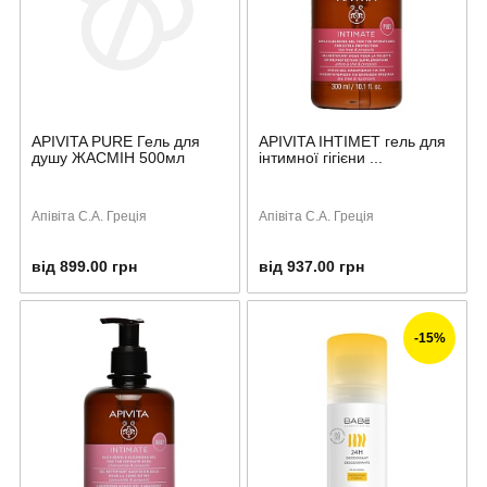
APIVITA PURE Гель для
APIVITA ІНТІМЕТ гель для
душу ЖАСМІН 500мл
інтимної гігієни ...
Апівіта С.А. Греція
Апівіта С.А. Греція
від 899.00 грн
від 937.00 грн
-15%