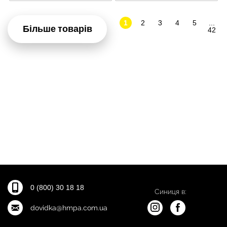
1
2
3
4
5
...
Більше товарів
42
0 (800) 30 18 18
Синиця в:
dovidka@hmpa.com.ua