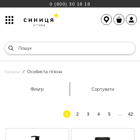
0 (800) 30 18 18
Особиста гігієна
Головна
Фільтр
Сортувати
1
2
3
4
5
...
42