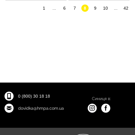
1
...
6
7
8
9
10
...
42
0 (800) 30 18 18
Синиця в:
dovidka@hmpa.com.ua