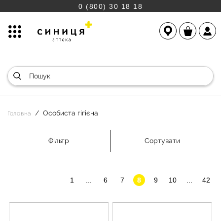
0 (800) 30 18 18
Особиста гігієна
Головна
Фільтр
Сортувати
1
...
6
7
8
9
10
...
42