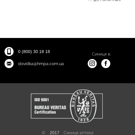
0 (800) 30 18 18
Синиця в:
dovidka@hmpa.com.ua
©
2017
Синиця аптека