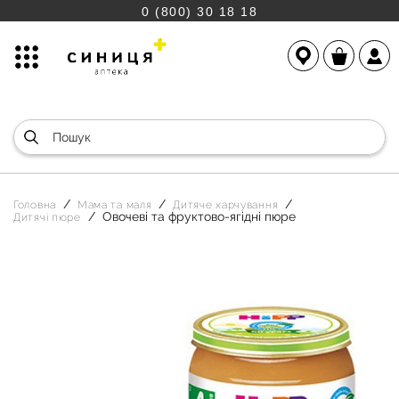
0 (800) 30 18 18
Головна
Мама та маля
Дитяче харчування
Овочеві та фруктово-ягідні пюре
Дитячі пюре