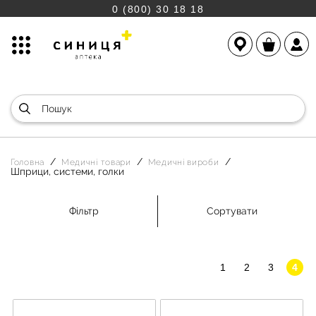
0 (800) 30 18 18
Головна
Медичні товари
Медичні вироби
Шприци, системи, голки
Фільтр
Сортувати
1
2
3
4