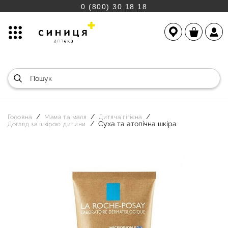
0 (800) 30 18 18
Головна
Мама та маля
Дитяча гігієна
Суха та атопічна шкіра
Догляд за шкірою дитини