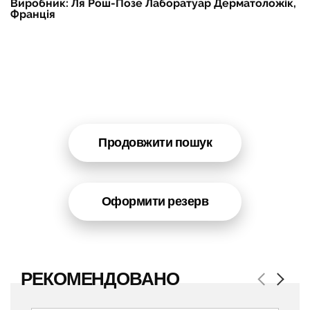
Виробник: Ля Рош-Позе Лаборатуар Дерматоложік,
Франція
Продовжити пошук
Оформити резерв
РЕКОМЕНДОВАНО
Previous
Next