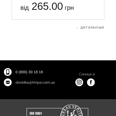
265.00
від
грн
... детальніше
0 (800) 30 18 18
Синиця в:
dovidka@hmpa.com.ua