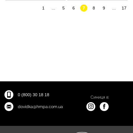
1
...
5
6
7
8
9
...
17
0 (800) 30 18 18
Синиця в:
dovidka@hmpa.com.ua