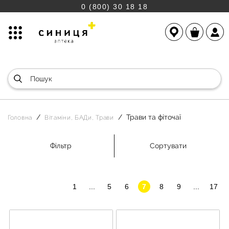
0 (800) 30 18 18
Трави та фіточаї
Головна
Вітаміни, БАДи, Трави
Фільтр
Сортувати
1
...
5
6
7
8
9
...
17