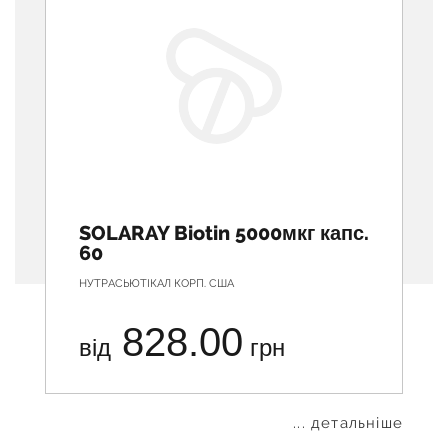
SOLARAY Biotin 5000мкг капс.
60
НУТРАСЬЮТІКАЛ КОРП. США
828.00
від
грн
... детальніше