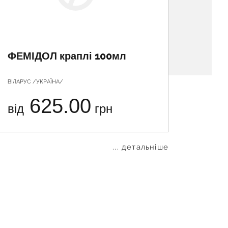
ФЕМІДОЛ краплі 100мл
ЕСТРО
ВІЛАРУС /УКРАЇНА/
СІНТАЛ ДІ
625.00
від
грн
від
... детальніше