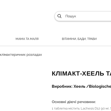
МАМА ТА МАЛЯ
ВІТАМІНИ, БАДИ, ТРАВИ
клімактеричних розладах
КЛІМАКТ-ХЕЕЛЬ ТА
Виробник: Хеель /Biologisch
Основні діючі речовини:
1 таблетка містить: Lachesis D12 90 мг, 