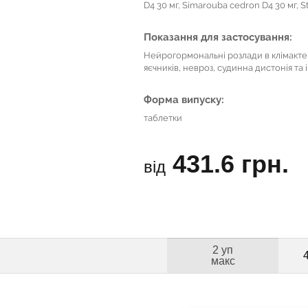
D4 30 мг, Simarouba cedron D4 30 мг, 
Показання для застосування:
Нейрогормональні розлади в клімактер
яєчників, невроз, судинна дистонія та і
Форма випуску:
таблетки
431.6 грн.
від
2 уп
макс