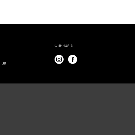
Синиця в:
.ua