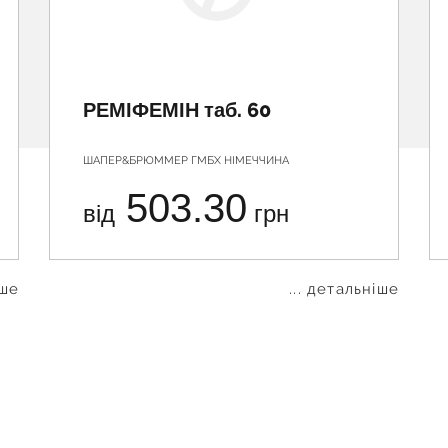
РЕМІФЕМІН таб. 60
ШАПЕР&БРЮММЕР ГМБХ НІМЕЧЧИНА
503.30
від
грн
іше
... детальніше