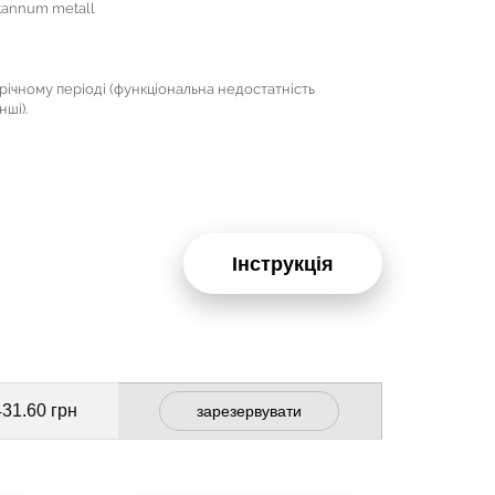
Stannum metall
ічному періоді (функціональна недостатність
нші).
Інструкція
431.60 грн
зарезервувати