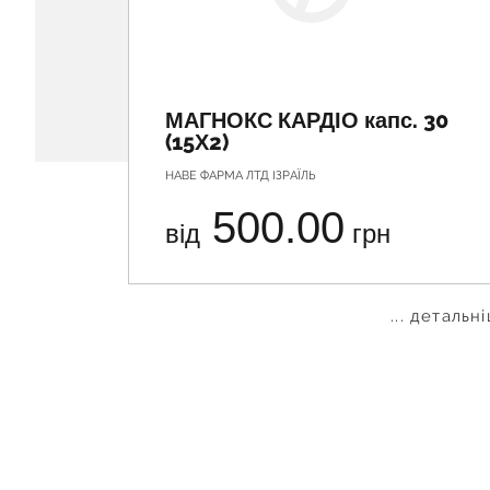
МАГНОКС КАРДІО капс. 30
(15Х2)
НАВЕ ФАРМА ЛТД ІЗРАЇЛЬ
500.00
від
грн
... детальн