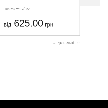
ВІЛАРУС /УКРАЇНА/
СІНТАЛ ДІ
625.00
від
грн
від
... детальніше