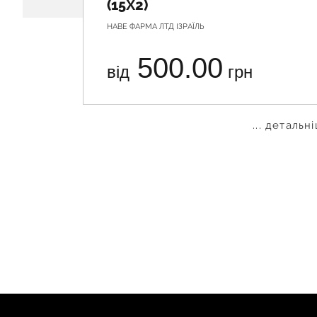
(15Х2)
НАВЕ ФАРМА ЛТД ІЗРАЇЛЬ
500.00
від
грн
... детальн