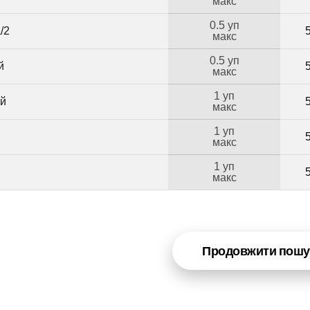
макс
0.5 уп
/2
макс
0.5 уп
й
макс
1 уп
ий
макс
1 уп
макс
1 уп
макс
Продовжити пошу