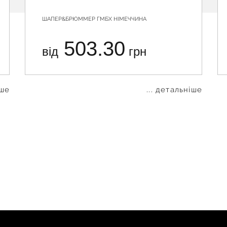
ШАПЕР&БРЮММЕР ГМБХ НІМЕЧЧИНА
503.30
від
грн
іше
... детальніше