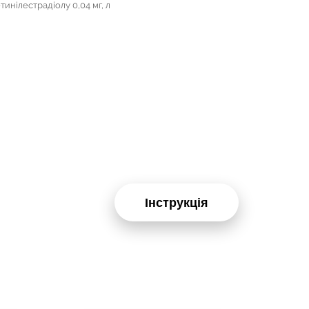
етинілестрадіолу 0,04 мг, л
Інструкція