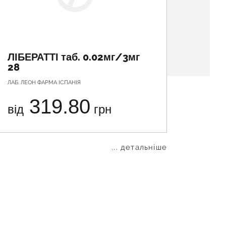
ЛІБЕРАТТІ таб. 0.02мг/3мг
ЄВРА
28
ЛАБ. ЛЕОН ФАРМА ІСПАНІЯ
ГЕДЕОН Р
319.80
від
грн
від
... детальніше