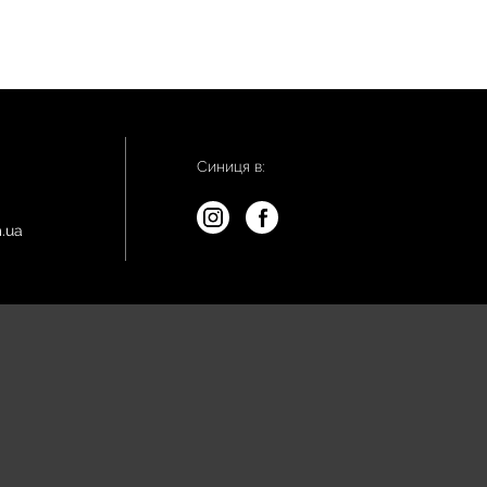
Синиця в:
.ua