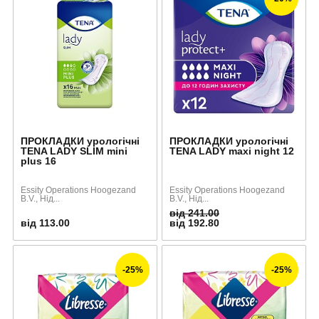
ПРОКЛАДКИ урологічні
ПРОКЛАДКИ урологічні
TENA LADY SLIM mini
TENA LADY maxi night 12
plus 16
Essity Operations Hoogezand
Essity Operations Hoogezand
B.V., Нід...
B.V., Нід...
від 241.00
від 113.00
від 192.80
-25%
-25%