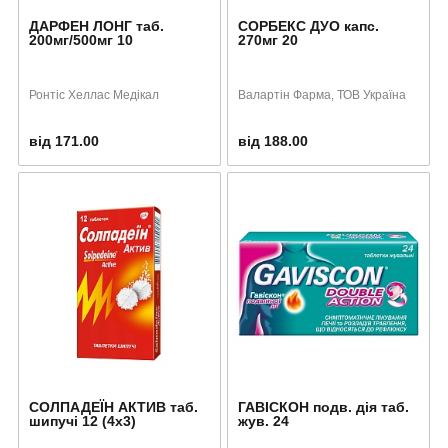
ДАРФЕН ЛОНГ таб.
СОРБЕКС ДУО капс.
200мг/500мг 10
270мг 20
Ронтіс Хеллас Медікал
Валартін Фарма, ТОВ Україна
від 171.00
від 188.00
СОЛПАДЕЇН АКТИВ таб.
ГАВІСКОН подв. дія таб.
шипучі 12 (4х3)
жув. 24