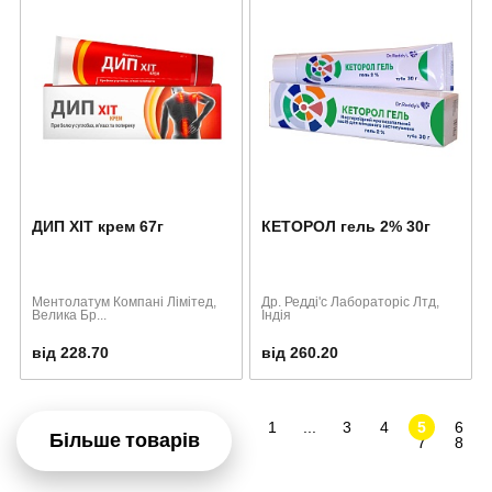
ДИП ХІТ крем 67г
КЕТОРОЛ гель 2% 30г
Ментолатум Компані Лімітед,
Др. Редді'с Лабораторіс Лтд,
Велика Бр...
Індія
від 228.70
від 260.20
1
...
3
4
5
6
Більше товарів
7
8