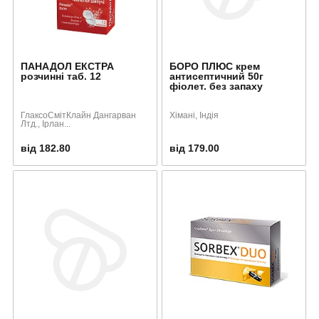
ПАНАДОЛ ЕКСТРА
БОРО ПЛЮС крем
розчинні таб. 12
антисептичний 50г
фіолет. без запаху
ГлаксоСмітКлайн Дангарван
Хімані, Індія
Лтд., Ірлан...
від 182.80
від 179.00