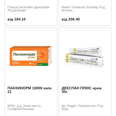
ГлаксоСмітКляйн Дангарван
Реккітт Бенкізер Хелскер Лтд.,
Лтд.Ірландія
Велико...
від 184.10
від 206.40
ПАНЗИНОРМ 10000 капс.
ДЕКСПАН ПЛЮС крем
21
30г.
КРКА, д.д., Ново место,
Др. Редді'с Лабораторіс Лтд,
Словенія/Польща
Індія