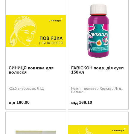
СИНИЦЯ повязка для
ГАВІСКОН подв. дія сусп.
волосся
150мл
Южбізнессервіс ЛТД
Реккітт Бенкізер Хелскер Лтд.,
Велико...
від 160.00
від 166.10