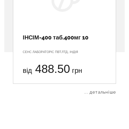
ІНСІМ-400 таб.400мг 10
СЕНС ЛАБОРАТОРІС ПВТ.ЛТД., ІНДІЯ
488.50
від
грн
... детальніше