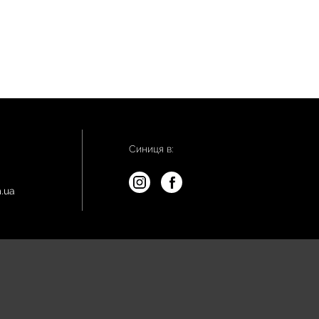
Синиця в:
.ua