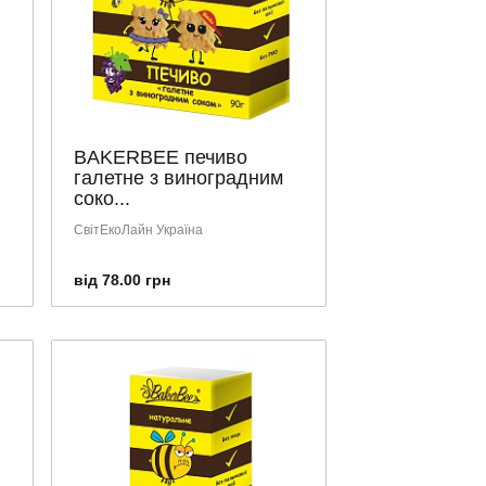
BAKERBEE печиво
галетне з виноградним
соко...
СвітЕкоЛайн Україна
від 78.00 грн