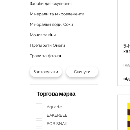
Засоби для схуднення
Мінерали та мікроелементи
Мінеральні води, Соки
Моновітаміни
5-
Препарати Омеги
ка
Трави та фіточаї
Гол
від
Торгова марка
Aquarte
BAKERBEE
BOB SNAIL