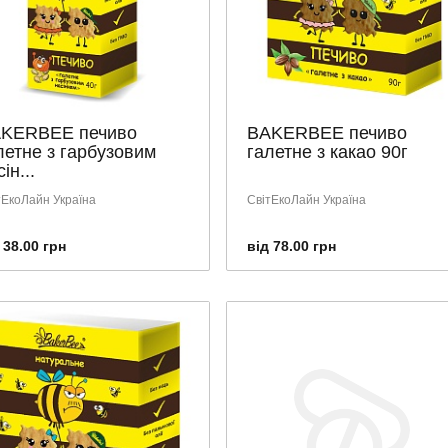
KERBEE печиво
BAKERBEE печиво
летне з гарбузовим
галетне з какао 90г
ін...
тЕкоЛайн Україна
СвітЕкоЛайн Україна
 38.00 грн
від 78.00 грн