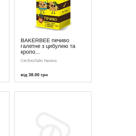
BAKERBEE печиво
галетне з цибулею та
кропо...
СвітЕкоЛайн Україна
від 38.00 грн