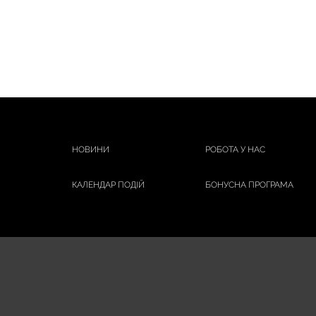
ЛЕКХИМ
МОРШИНСЬКА
Мухаммедов Шаміль
НАТУРІНО
ПЕРЛИНА ПОЛІССЯ
ПОЛЯНА КВАСОВА
ПРО-ФАРМА
НОВИНИ
РОБОТА У НАС
СИНИЦЯ
СУПРАДИН
КАЛЕНДАР ПОДІЙ
БОНУСНА ПРОГРАМА
ТАЙФУН
ТЕХНОЛОГ
ФІТОВАЛ
ФАРМАК
ФЕМОФІТ
ЮДЖІКА