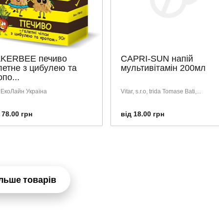
KERBEE печиво
CAPRI-SUN напій
летне з цибулею та
мультивітамін 200мл
опо...
тЕкоЛайн Україна
Vitar, s.r.o, trida Tomase Bati,...
 78.00 грн
від 18.00 грн
льше товарів