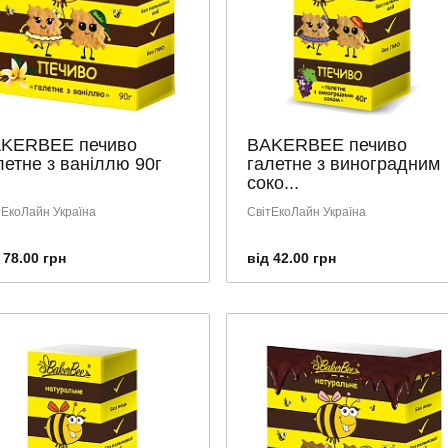
KERBEE печиво
BAKERBEE печиво
летне з ваніллю 90г
галетне з виноградним
соко...
тЕкоЛайн Україна
СвітЕкоЛайн Україна
 78.00 грн
від 42.00 грн