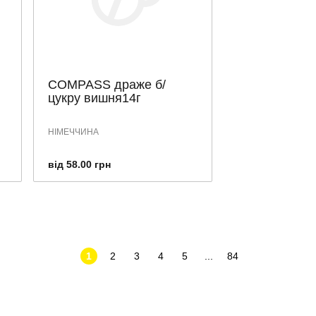
COMPASS драже б/
цукру вишня14г
НІМЕЧЧИНА
від 58.00 грн
1
2
3
4
5
...
84