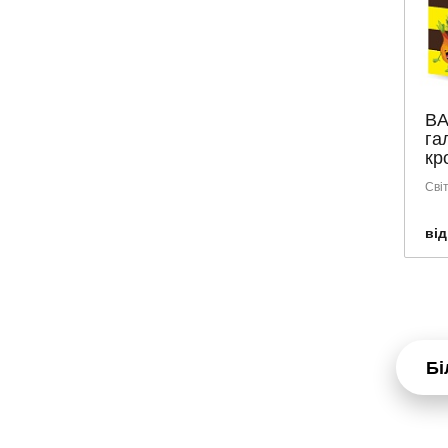
VIVO
ІЗОТА
АГРОСІЛЬПРОМ
АЛФАВІТ
BA
БІОЛЕКТРА
га
БІШОФІТ ПОЛТАВСЬКИЙ
кр
ГОЛДЕН ФАРМ
Сві
ДЕКРІСТОЛ
від
Джерела Карпрат
Др.Тайсс
ЕКОМЕД
ЕКООИЛ
ЕКОРОД
Бі
ЕЛІТ-ФАРМ
ЗЕСТ
КОХАНА