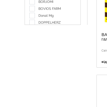
BORJOMI
BOVIOS FARM
Donat Mg
DOPPELHERZ
DUCRAY
BA
EUTYLIA
га
FARMACOM
FERTILOVIT
Сві
GALICIA
від
GOGODZA
HIPP
HUMANA
LAQUA
NATHEALTH
NOW
NUTRIMED