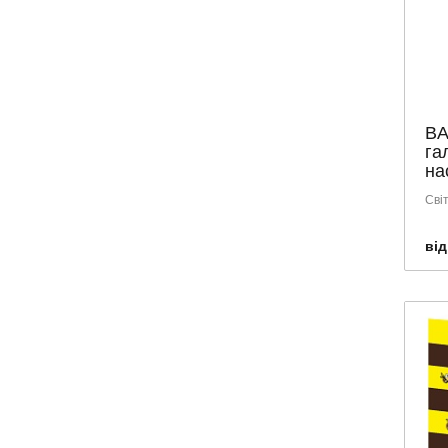
ORTHOMOL
OVATEL
PEDIAKID
PHYTO
BA
POWER PRO
га
PRO-PHARMA
нас
PROFILAKTONE
Сві
ReO
від
SOLARAY
SOLEPHARM
SOLGAR
VANSITON
VITAGEN
VITAMINY
VITATONE