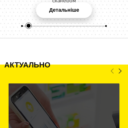
сканером
Детальніше
АКТУАЛЬНО
Previous
Next