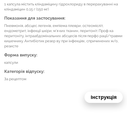
1 капсула містить кліндаміцину гідрохлориду в перерахуванні на
кліндаміцин 0,15 г (150 мг)
Показання для застосування:
Пневмонія, абсцес легенів, емпіема плеври, остеомієліт,
ендометрит, інфекції шкіри, м'я ких тканин, перитоніт. Проф-ка
перитоніту, інтраабдомінальних абсцесів після перфо рації/травми
кишечнику. Антибіотик резер ву при інфекціях, спричинених м/о,
резисте
Форма випуску:
капсули
Категорія відпуску:
За рецептом
Інструкція