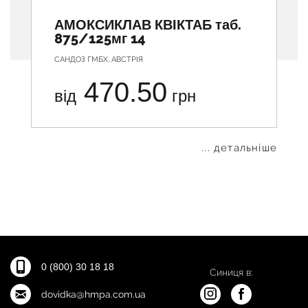
АМОКСИКЛАВ КВІКТАБ таб.
875/125мг 14
САНДОЗ ГМБХ, АВСТРІЯ
470.50
від
грн
... детальніше
0 (800) 30 18 18
Синиця в:
dovidka@hmpa.com.ua