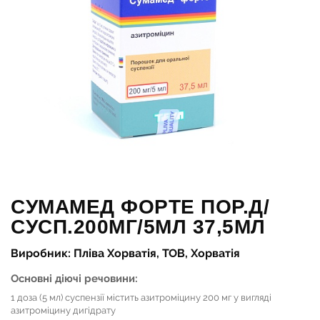
СУМАМЕД ФОРТЕ ПОР.Д/
СУСП.200МГ/5МЛ 37,5МЛ
Виробник: Пліва Хорватія, ТОВ, Хорватія
Основні діючі речовини:
1 доза (5 мл) суспензії містить азитроміцину 200 мг у вигляді
азитроміцину дигідрату