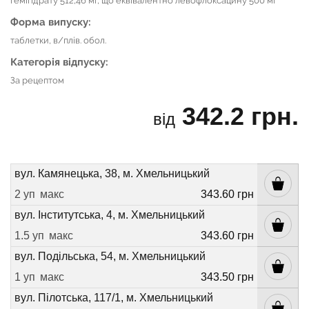
гемігідрату 512,46 мг, що еквівалентно левофлоксацину 500 мг
Форма випуску:
таблетки, в/плів. обол.
Категорія відпуску:
За рецептом
342.2 грн.
від
вул. Камянецька, 38, м. Хмельницький
2 уп
макс
343.60 грн
вул. Інститутська, 4, м. Хмельницький
1.5 уп
макс
343.60 грн
вул. Подільська, 54, м. Хмельницький
1 уп
макс
343.50 грн
вул. Пілотська, 117/1, м. Хмельницький