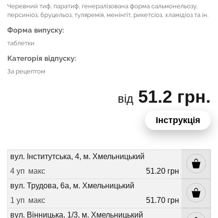
Черевний тиф, паратиф, генералізована форма сальмонельозу,
персиніоз, бруцельоз, туляремія, менінгіт, рикетсіоз, хламідіоз та ін.
Форма випуску:
таблетки
Категорія відпуску:
За рецептом
51.2 грн.
від
Інструкція
вул. Інститутська, 4, м. Хмельницький
4 уп
макс
51.20 грн
вул. Трудова, 6а, м. Хмельницький
1 уп
макс
51.70 грн
вул. Вінницька, 1/3, м. Хмельницький