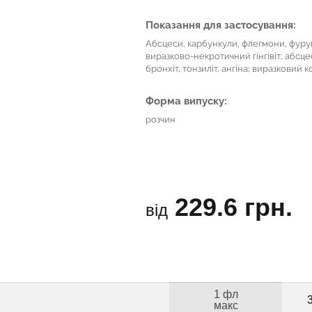
Показання для застосування:
Абсцеси, карбункули, флегмони, фурун
виразково-некротичний гінгівіт; абсц
бронхіт, тонзиліт, ангіна; виразковий к
Форма випуску:
розчин
229.6 грн.
від
1 фл
макс