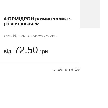
ФОРМІДРОН розчин 100мл з
БОДЯ
розпилювачем
ВІОЛА, ФФ, ПРАТ, М.ЗАПОРІЖЖЯ, УКРАЇНА
КЛЮЧІ ЗД
72.50
від
грн
від
... детальніше