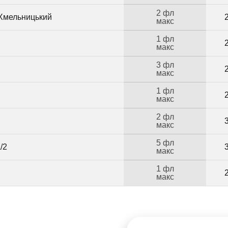
2 фл
 Хмельницький
макс
1 фл
макс
3 фл
макс
1 фл
макс
2 фл
макс
5 фл
/2
макс
1 фл
макс