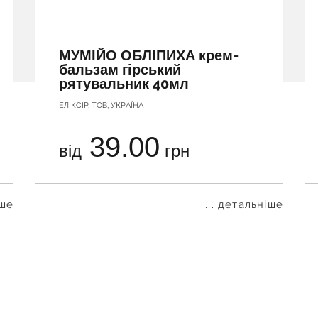
МУМІЙО ОБЛІПИХА крем-
бальзам гірський
рятувальник 40мл
ЕЛІКСІР, ТОВ, УКРАЇНА
39.00
від
грн
іше
... детальніше