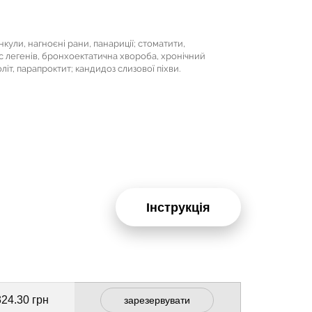
кули, нагноєні рани, панариції; стоматити,
ес легенів, бронхоектатична хвороба, хронічний
оліт, парапроктит; кандидоз слизової піхви.
Інструкція
324.30 грн
зарезервувати