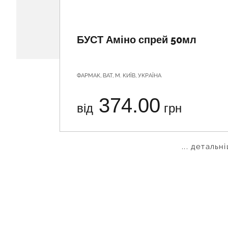
БУСТ Аміно спрей 50мл
ФАРМАК, ВАТ, М. КИЇВ, УКРАЇНА
374.00
від
грн
... детальн