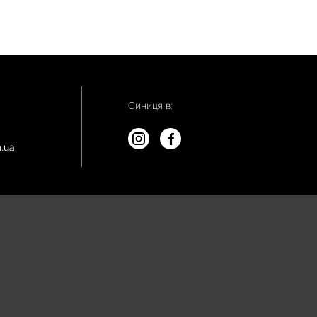
Синиця в:
.ua