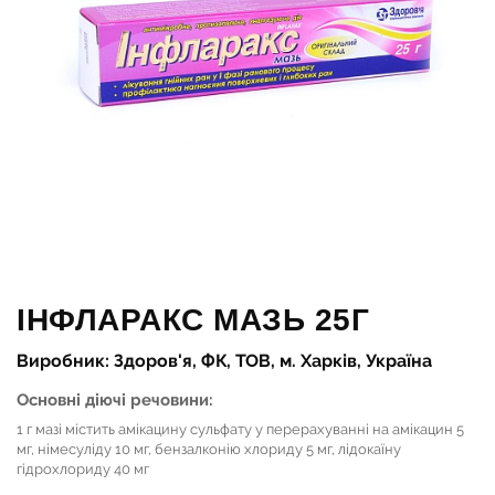
ІНФЛАРАКС МАЗЬ 25Г
Виробник: Здоров'я, ФК, ТОВ, м. Харків, Україна
Основні діючі речовини:
1 г мазі містить амікацину сульфату у перерахуванні на амікацин 5
мг, німесуліду 10 мг, бензалконію хлориду 5 мг, лідокаїну
гідрохлориду 40 мг