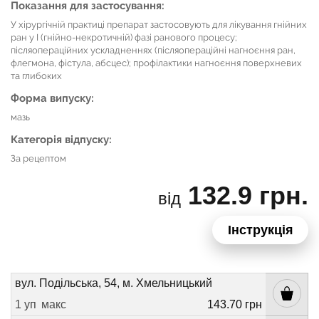
Показання для застосування:
У хірургічній практиці препарат застосовують для лікування гнійних
ран у І (гнійно-некротичній) фазі ранового процесу;
післяопераційних ускладненнях (післяопераційні нагноєння ран,
флегмона, фістула, абсцес); профілактики нагноєння поверхневих
та глибоких
Форма випуску:
мазь
Категорія відпуску:
За рецептом
132.9 грн.
від
Інструкція
вул. Подільська, 54, м. Хмельницький
1 уп
макс
143.70 грн