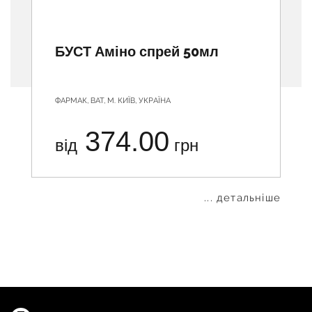
БУСТ Аміно спрей 50мл
ФАРМАК, ВАТ, М. КИЇВ, УКРАЇНА
374.00
від
грн
... детальніше