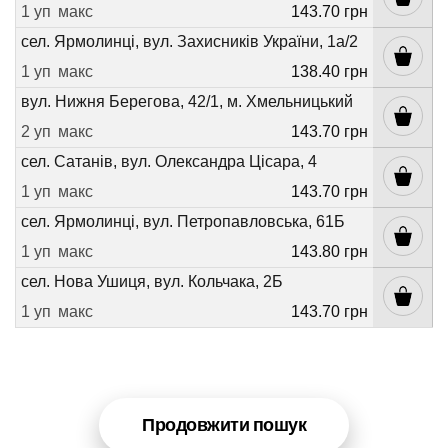
1 уп
макс
143.70 грн
сел. Ярмолинці, вул. Захисників України, 1а/2
1 уп
макс
138.40 грн
вул. Нижня Берегова, 42/1, м. Хмельницький
2 уп
макс
143.70 грн
сел. Сатанів, вул. Олександра Цісара, 4
1 уп
макс
143.70 грн
сел. Ярмолинці, вул. Петропавловська, 61Б
1 уп
макс
143.80 грн
сел. Нова Ушиця, вул. Кольчака, 2Б
1 уп
макс
143.70 грн
Продовжити пошук