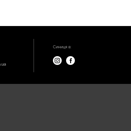
Синиця в:
.ua