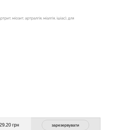
ит, міозит, артралгія, міалгія, ішіас), для
29.20 грн
зарезервувати