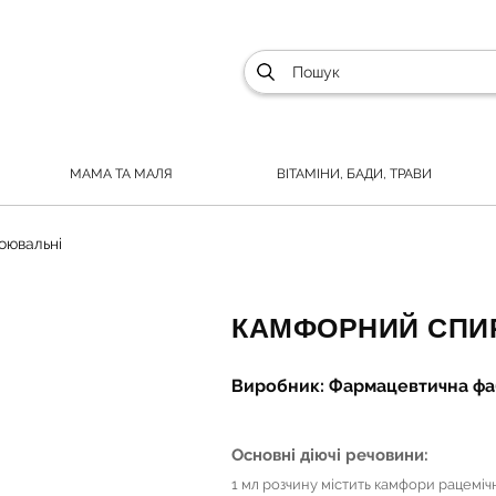
МАМА ТА МАЛЯ
ВІТАМІНИ, БАДИ, ТРАВИ
оювальні
КАМФОРНИЙ СПИР
Виробник: Фармацевтична фаб
Основні діючі речовини:
1 мл розчину містить камфори рацемічн