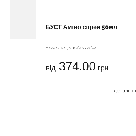
БУСТ Аміно спрей 50мл
ФАРМАК, ВАТ, М. КИЇВ, УКРАЇНА
374.00
від
грн
... детальн