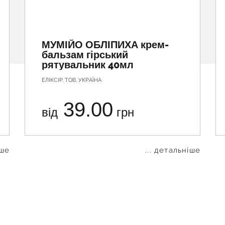
МУМІЙО ОБЛІПИХА крем-
бальзам гірський
рятувальник 40мл
ЕЛІКСІР, ТОВ, УКРАЇНА
39.00
від
грн
іше
... детальніше