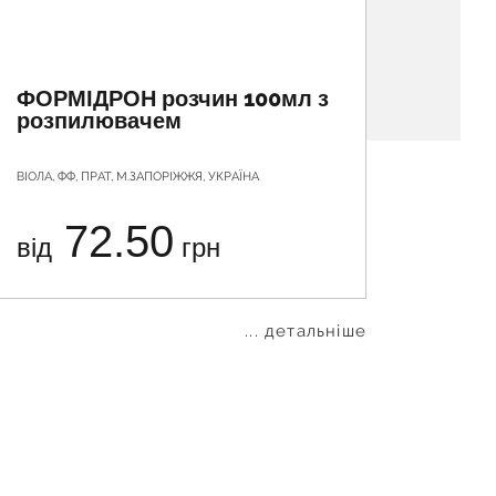
ФОРМІДРОН розчин 100мл з
БОДЯ
розпилювачем
ВІОЛА, ФФ, ПРАТ, М.ЗАПОРІЖЖЯ, УКРАЇНА
КЛЮЧІ ЗД
72.50
від
грн
від
... детальніше