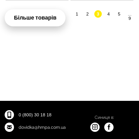
1
2
3
4
5
...
Більше товарів
9
0 (800) 30 18 18
Синиця в:
dovidka@hmpa.com.ua