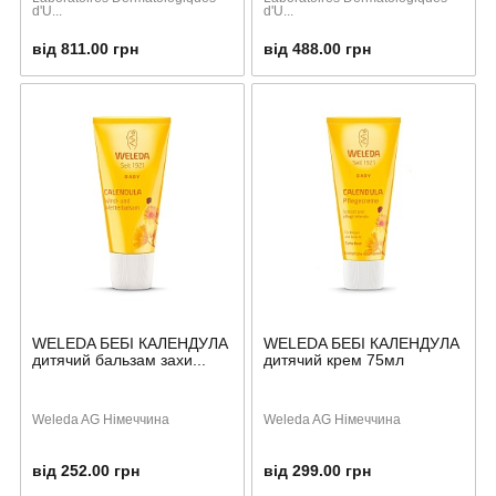
d'U...
d'U...
від 811.00 грн
від 488.00 грн
WELEDA БЕБІ КАЛЕНДУЛА
WELEDA БЕБІ КАЛЕНДУЛА
дитячий бальзам захи...
дитячий крем 75мл
Weleda AG Німеччина
Weleda AG Німеччина
від 252.00 грн
від 299.00 грн