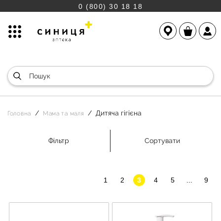
0 (800) 30 18 18
Дитяча гігієна
Головна
Мама та маля
Фільтр
Сортувати
1
2
3
4
5
...
9