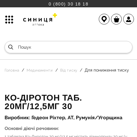
0 (800) 30 18 18
Для пониження тиску
Головна
Медикаменти
Від тиску
КО-ДІРОТОН ТАБ.
20МГ/12,5МГ 30
Виробник: Гедеон Ріхтер, АТ, Румунія/Угорщина
Основні діючі речовини:
1 таблетка Ко-Диротон 20 мг/12,5 мг містить лізиноприлу 20 мг (у