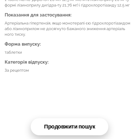
формі лізиноприлу дигідра-ту 21,76 мг) і гідрохлоротіазиду 12,5 мг
Показання для застосування:
Артеріальна гіпертензія, якщо монотерапі єю гідрохлоротіазидом
або лізиноприлом не досягнуто бажаного зниження артеріаль
ного тиску.
Форма випуску:
таблетки
Категорія відпуску:
За рецептом
Продовжити пошук