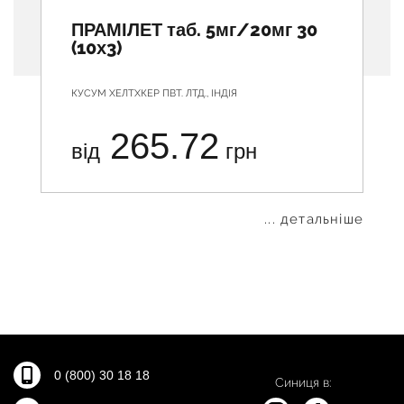
ПРАМІЛЕТ таб. 5мг/20мг 30
(10х3)
КУСУМ ХЕЛТХКЕР ПВТ. ЛТД., ІНДІЯ
265.72
від
грн
... детальніше
0 (800) 30 18 18
Синиця в: