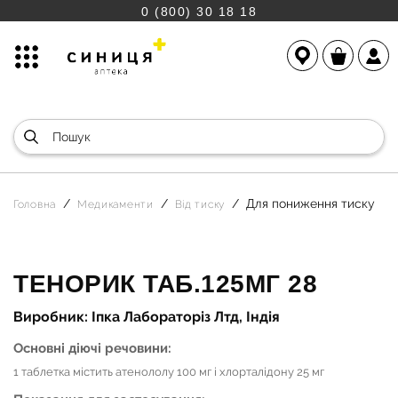
0 (800) 30 18 18
Для пониження тиску
Головна
Медикаменти
Від тиску
ТЕНОРИК ТАБ.125МГ 28
Виробник: Іпка Лабораторіз Лтд, Індія
Основні діючі речовини:
1 таблетка містить атенололу 100 мг і хлорталідону 25 мг