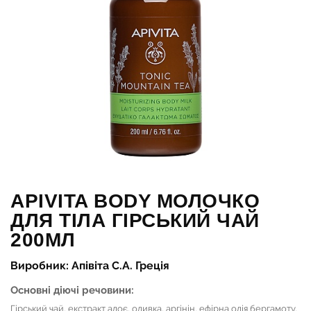
APIVITA BODY МОЛОЧКО
ДЛЯ ТІЛА ГІРСЬКИЙ ЧАЙ
200МЛ
Виробник: Апівіта С.А. Греція
Основні діючі речовини:
Гірський чай, екстракт алоє, оливка, аргінін, ефірна олія бергамоту,