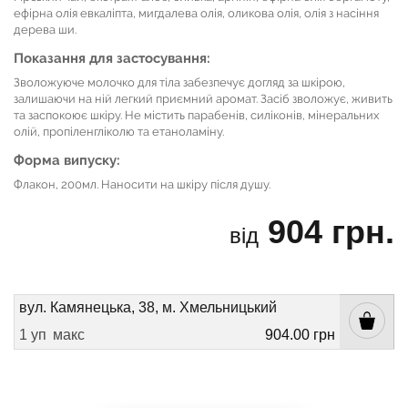
ефірна олія евкаліпта, мигдалева олія, оликова олія, олія з насіння
дерева ши.
Показання для застосування:
Зволожуюче молочко для тіла забезпечує догляд за шкірою,
залишаючи на ній легкий приємний аромат. Засіб зволожує, живить
та заспокоює шкіру. Не містить парабенів, силіконів, мінеральних
олій, пропіленгліколю та етаноламіну.
Форма випуску:
Флакон, 200мл. Наносити на шкіру після душу.
904 грн.
від
вул. Камянецька, 38, м. Хмельницький
1 уп
макс
904.00 грн