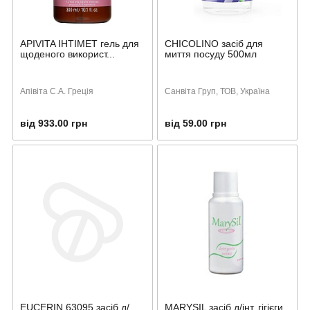
APIVITA ІНТІМЕТ гель для
CHICOLINO засіб для
щоденого використ...
миття посуду 500мл
Апівіта С.А. Греція
Санвіта Груп, ТОВ, Україна
від 933.00 грн
від 59.00 грн
EUCERIN 63095 засіб д/
MARYSIL засіб д/інт. гігієги