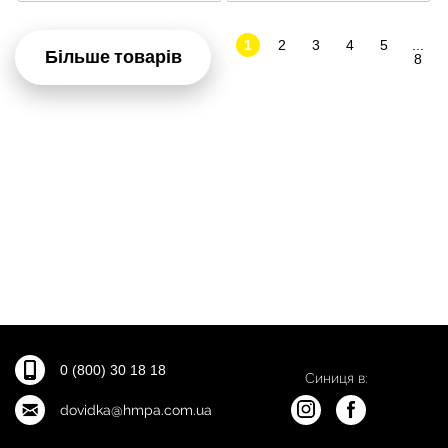
1
2
3
4
5
...
Більше товарів
8
0 (800) 30 18 18
Синиця в:
dovidka@hmpa.com.ua