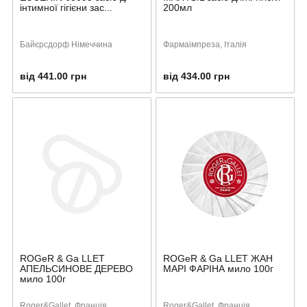
інтимної гігієни зас...
200мл
Байєрсдорф Німеччина
Фармаімпреза, Італія
від 441.00 грн
від 434.00 грн
ROGeR & Ga LLET
ROGeR & Ga LLET ЖАН
АПЕЛЬСИНОВЕ ДЕРЕВО
МАРІ ФАРІНА мило 100г
мило 100г
Roger&Gallet, Франція
Roger&Gallet, Франція