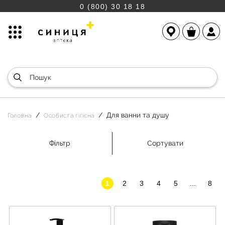
0 (800) 30 18 18
Для ванни та душу
Головна
Особиста гігієна
Фільтр
Сортувати
1
2
3
4
5
...
8