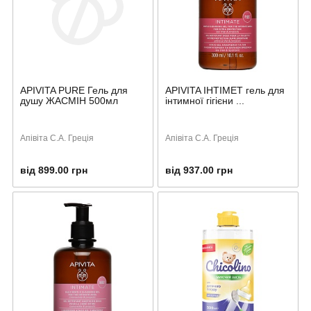
APIVITA PURE Гель для
APIVITA ІНТІМЕТ гель для
душу ЖАСМІН 500мл
інтимної гігієни ...
Апівіта С.А. Греція
Апівіта С.А. Греція
від 899.00 грн
від 937.00 грн